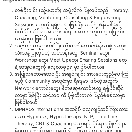
တစ်ဦးချင်း (သို့မဟုတ်) အဖွဲ့လိုက် ပြုလုပ်သည့် Therapy,
Coaching, Mentoring, Consulting & Empowering
Sessions တွေကို ရရှိလာမှာဖြစ်ပြီး သင့်ရဲ့ စိန်ခေါ်မှုနှင့်
စိတ်ပိုင်းဆိုင်ရာ အခက်အခဲများအား အတူတကွ ဖြေရှင်း
လာနိုင်မှာ ဖြစ်ပါ တယ်။
သင့်ဘဝ ယခုထက်ပိုပြီး တိုးတက်ကောင်းမွန်လာဖို့ အထူး
သီးသန့်ပြုလုပ်တဲ့ သင်တန်းတွေ၊ Seminar တွေ၊
Workshop တွေ၊ Meet Upတွေ၊ Sharing Sessions တွေ
နဲ့ စာအုပ်တွေကို လေ့လာခွင့်ရ မှာဖြစ်ပါတယ်။
အပြုသဘောဆောင်ပြီး အချင်းချင်း အားပေးကူညီပေးကြ
မည့် Community အတွင်းမှာ ရှိနေမှာ ဖြစ်တဲ့အတွက်
Network ကောင်းတွေ၊ မိတ်ဆွေကောင်းတွေ ရရှိပိုင်ဆိုင်
လာမှာဖြစ်ပြီး သင့်ဘဝ ကို ပိုမိုတိုးတက် ပြည့်စုံစေလာမှာ
ဖြစ်ပါတယ်။
MPHAမှာ International အဆင့်မီ လေ့ကျင့်သင်ကြားထား
သော Hypnosis, Hypnotherapy, NLP, Time Line
Therapy, CBT & Coaching ပညာရပ်ဆိုင်ရာ ပုဂ္ဂိုလ်များ
ရှိသောကြောင့် အကူ အညီလိုအပ်လာပါက အချင်းချင်း