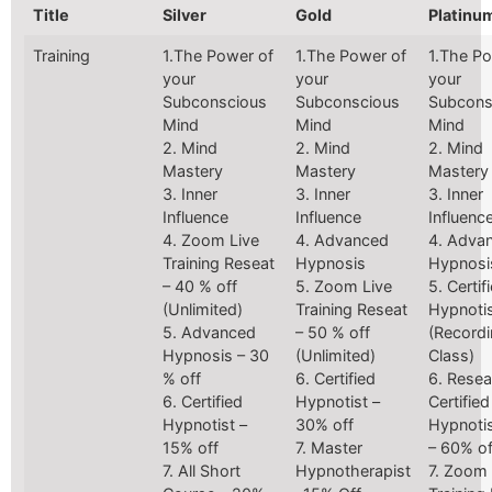
Title
Silver
Gold
Platinu
Training
1.The Power of
1.The Power of
1.The Po
your
your
your
Subconscious
Subconscious
Subcons
Mind
Mind
Mind
2. Mind
2. Mind
2. Mind
Mastery
Mastery
Mastery
3. Inner
3. Inner
3. Inner
Influence
Influence
Influenc
4. Zoom Live
4. Advanced
4. Adva
Training Reseat
Hypnosis
Hypnosi
– 40 % off
5. Zoom Live
5. Certif
(Unlimited)
Training Reseat
Hypnoti
5. Advanced
– 50 % off
(Record
Hypnosis – 30
(Unlimited)
Class)
% off
6. Certified
6. Resea
6. Certified
Hypnotist –
Certified
Hypnotist –
30% off
Hypnotis
15% off
7. Master
– 60% of
7. All Short
Hypnotherapist
7. Zoom 