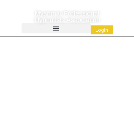
Myanmar Professional
Hypnotists Association
Login
Membership
Empowering Minds. Transforming Lives.