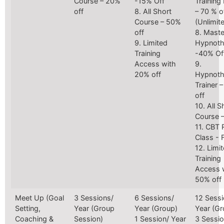
Course – 20%
-15% Off
Training
off
8. All Short
– 70 % o
Course – 50%
(Unlimit
off
8. Maste
9. Limited
Hypnoth
Training
-40% Of
Access with
9.
20% off
Hypnoth
Trainer 
off
10. All S
Course –
11. CBT 
Class - 
12. Limi
Training
Access 
50% off
Meet Up (Goal
3 Sessions/
6 Sessions/
12 Sessi
Setting,
Year (Group
Year (Group)
Year (Gr
Coaching &
Session)
1 Session/ Year
3 Sessio