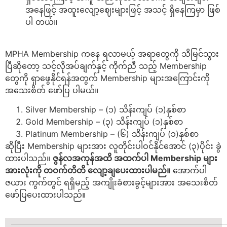
အနေဖြင့် အထူးလျော့ဈေးများဖြင့် အသင့် ရှိနေကြမှာ ဖြစ်
ပါ တယ်။
MPHA Membership ကနေ ရလာမယ့် အရာတွေကို သိမြင်သွား
ပြီဆိုတော့ သင့်လိုအပ်ချက်နှင့် ကိုက်ညီ သည့် Membership
တွေကို ရှာဖွေနိုင်ရန်အတွက် Membership များအကြောင်းကို
အသေးစိတ် ဖော်ပြ ပါမယ်။
Silver Membership – (၁) သိန်းကျပ် (၁)နှစ်စာ
Gold Membership – (၃) သိန်းကျပ် (၁)နှစ်စာ
Platinum Membership – (၆) သိန်းကျပ် (၁)နှစ်စာ
ဆိုပြီး Membership များအား လူတိုင်းပါဝင်နိုင်အောင် (၃)ပိုင်း ခွဲ
ထားပါသည်။
ဇွန်လအကုန်အထိ အထက်ပါ Membership များ
အားလုံးကို တဝက်တိတိ လျော့ချပေးထားပါမည်။
အောက်ပါ
ဇယား ကွက်တွင် ရရှိမည့် အကျိုးခံစားခွင့်များအား အသေးစိတ်
ဖော်ပြပေးထားပါသည်။