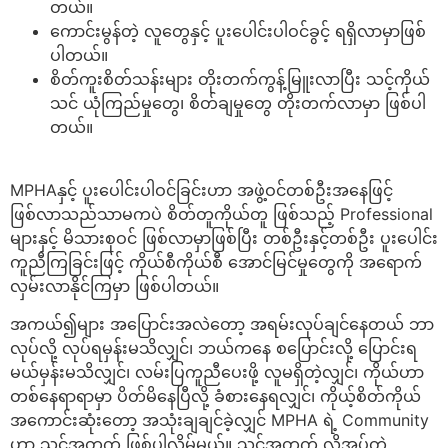
တယ်။
ကောင်းမွန်တဲ့ လူတွေနှင့် ပူးပေါင်းပါဝင်ခွင့် ရရှိလာမှာဖြစ်
ပါတယ်။
စိတ်ကူးစိတ်သန်းများ တိုးတက်ကွန့်မြူးလာပြီး သင့်ကိုယ်
သင် ယုံကြည်မှုတွေ၊ စိတ်ချမှုတွေ တိုးတက်လာမှာ ဖြစ်ပါ
တယ်။
MPHAနှင့် ပူးပေါင်းပါဝင်ခြင်းဟာ အဖွဲ့ဝင်တစ်ဦးအနေဖြင့်
ဖြစ်လာသည်သာမကပဲ စိတ်တူကိုယ်တူ ဖြစ်သည့် Professional
များနှင့် မိသားစုဝင် ဖြစ်လာမှာဖြစ်ပြီး တစ်ဦးနှင့်တစ်ဦး ပူးပေါင်း
ကူညီကြခြင်းဖြင့် ကိုယ်စီကိုယ်စီ အောင်မြင်မှုတွေကို အရောက်
လှမ်းလာနိုင်ကြမှာ ဖြစ်ပါတယ်။
အကယ်၍များ အပြောင်းအလဲတော့ အရမ်းလုပ်ချင်နေတယ် ဘာ
လုပ်လို့ လုပ်ရမှန်းမသိလျှင်၊ ဘယ်ကနေ စပြောင်းလို့ ပြောင်းရ
မယ်မှန်းမသိလျှင်၊ လမ်းပြကူညီပေးဖို့ လူမရှိတဲ့လျှင်၊ ကိုယ်ဟာ
တစ်နေရာရာမှာ ပိတ်မိနေပြီလို့ ခံစားနေရလျှင်၊ ကိုယ့်စိတ်ကိုယ်
အကောင်းဆုံးတော့ အသုံးချချင်ခဲ့လျှင် MPHA ရဲ့ Community
ဟာ သင့်အတွက် ဖြစ်ပါလိမ့်မယ်။ သင့်အတွက် လိုအပ်တဲ့