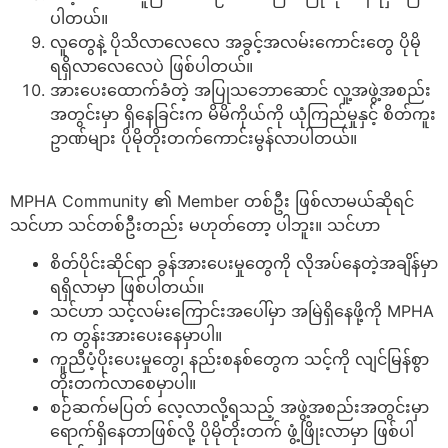
ပါတယ်။
လူတွေနဲ့ ပိုသိလာလေလေ အခွင့်အလမ်းကောင်းတွေ ပိုမို
ရရှိလာလေလေပဲ ဖြစ်ပါတယ်။
အားပေးထောက်ခံတဲ့ အပြုသဘောဆောင် လူ့အဖွဲ့အစည်း
အတွင်းမှာ ရှိနေခြင်းက မိမိကိုယ်ကို ယုံကြည်မှုနှင့် စိတ်ကူး
ဥာဏ်များ ပိုမိုတိုးတက်ကောင်းမွန်လာပါတယ်။
MPHA Community ၏ Member တစ်ဦး ဖြစ်လာမယ်ဆိုရင်
သင်ဟာ သင်တစ်ဦးတည်း မဟုတ်တော့ ပါဘူး။ သင်ဟာ
စိတ်ပိုင်းဆိုင်ရာ ခွန်အားပေးမှုတွေကို လိုအပ်နေတဲ့အချိန်မှာ
ရရှိလာမှာ ဖြစ်ပါတယ်။
သင်ဟာ သင့်လမ်းကြောင်းအပေါ်မှာ အမြဲရှိနေဖို့ကို MPHA
က တွန်းအားပေးနေမှာပါ။
ကူညီပံ့ပိုးပေးမှုတွေ၊ နည်းစနစ်တွေက သင့်ကို လျင်မြန်စွာ
တိုးတက်လာစေမှာပါ။
စဉ်ဆက်မပြတ် လေ့လာလို့ရသည့် အဖွဲ့အစည်းအတွင်းမှာ
ရောက်ရှိနေတာဖြစ်လို့ ပိုမိုတိုးတက် ဖွံ့ဖြိုးလာမှာ ဖြစ်ပါ