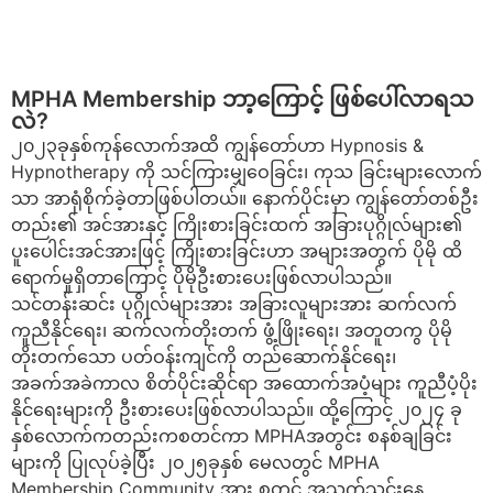
MPHA Membership ဘာ့ကြောင့် ဖြစ်ပေါ်လာရသ
လဲ?
၂၀၂၃ခုနှစ်ကုန်လောက်အထိ ကျွန်တော်ဟာ Hypnosis &
Hypnotherapy ကို သင်ကြားမျှဝေခြင်း၊ ကုသ ခြင်းများလောက်
သာ အာရုံစိုက်ခဲ့တာဖြစ်ပါတယ်။ နောက်ပိုင်းမှာ ကျွန်တော်တစ်ဦး
တည်း၏ အင်အားနှင့် ကြိုးစားခြင်းထက် အခြားပုဂ္ဂိုလ်များ၏
ပူးပေါင်းအင်အားဖြင့် ကြိုးစားခြင်းဟာ အများအတွက် ပိုမို ထိ
ရောက်မှုရှိတာကြောင့် ပိုမိုဦးစားပေးဖြစ်လာပါသည်။
သင်တန်းဆင်း ပုဂ္ဂိုလ်များအား အခြားလူများအား ဆက်လက်
ကူညီနိုင်ရေး၊ ဆက်လက်တိုးတက် ဖွံ့ဖြိုးရေး၊ အတူတကွ ပိုမို
တိုးတက်သော ပတ်ဝန်းကျင်ကို တည်ဆောက်နိုင်ရေး၊
အခက်အခဲကာလ စိတ်ပိုင်းဆိုင်ရာ အထောက်အပံ့များ ကူညီပံ့ပိုး
နိုင်ရေးများကို ဦးစားပေးဖြစ်လာပါသည်။ ထို့ကြောင့် ၂၀၂၄ ခု
နှစ်လောက်ကတည်းကစတင်ကာ MPHAအတွင်း စနစ်ချခြင်း
များကို ပြုလုပ်ခဲ့ပြီး ၂၀၂၅ခုနှစ် မေလတွင် MPHA
Membership Community အား စတင် အသက်သွင်းနေ