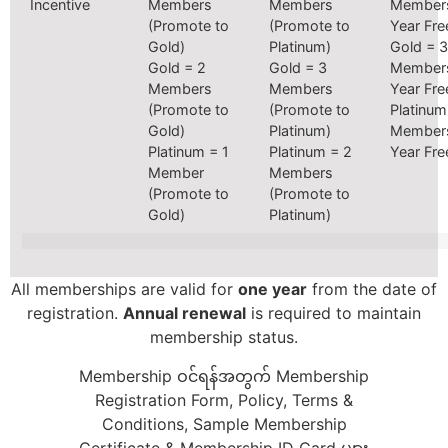
Incentive
Members
Members
Members
(Promote to
(Promote to
Year Fre
Gold)
Platinum)
Gold = 3
Gold = 2
Gold = 3
Members
Members
Members
Year Fre
(Promote to
(Promote to
Platinum
Gold)
Platinum)
Members
Platinum = 1
Platinum = 2
Year Fre
Member
Members
(Promote to
(Promote to
Gold)
Platinum)
All memberships are valid for
one year
from the date of
registration.
Annual renewal
is required to maintain
membership status.
Membership ဝင်ရန်အတွက် Membership
Registration Form, Policy, Terms &
Conditions, Sample Membership
Certificate & Membership ID Card များ