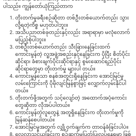
ပါသည်။ ကျွန်တော်ယုံကြည်တာက
တိုးတက်မှုခရီးစဉ်ဆိုတာ တစ်ဦးတစ်ယောက်တည်း သွား
လို့ရတဲ့ကိစ္စ မဟုတ်ပါဘူး။
အသိပညာတစ်ခုတည်းနှင့်လည်း အရာရာမှာ မလုံလောက်
မပြည့်စုံပါဘူး။
တစ်ဦးတစ်ယောက်တည်း သီးခြားနေခြင်းထက်
ကောင်းမွန်တဲ့ လူ့အဖွဲ့အစည်းနှင့်နေခြင်းက ပိုပြီး စိတ်ပိုင်း
ဆိုင်ရာ၊ ခံစားချက်ပိုင်းဆိုင်ရာနှင့် စွမ်းဆောင်ရည်ပိုင်း
ဆိုင်ရာတွေမှာ တိုးတက်မှု များပါ တယ်။
ကောင်းမွန်သော စနစ်အတွင်းရှိနေခြင်းက အောင်မြင်မှု
လမ်းကြောင်းကို ပိုမိုလျင်မြန်စွာဖြင့် လျှောက်လှမ်းနိုင်ပါ
တယ်။
တိုးတက်ဖို့အတွက် သင့်လျော်တဲ့ အထောက်အပံ့ကောင်း
တွေဆိုတာ လိုအပ်ပါတယ်။
ကောင်းမွန်တဲ့လူတွေနဲ့ အတူရှိနေခြင်းက တိုးတက်မှုကို
မြန်ဆန်စေပါတယ်။
အောင်မြင်မှုအတွက် လျှို့ဝှက်ချက်က တာဝန်ခံခြင်းပါပဲ။
လေ့လာသင်ယူခြင်းက စဉ်ဆက်မပြတ်ပြုလုပ်နေရမှာ ဖြစ်