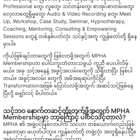
Professional တွေ၊ လူတွေ၊ သင်တန်းတွေ၊ စာအုပ်စာတမ်းတွေ၊
လေ့လာတွေ့ရှိမှုတွေ၊ Audio & Video Recording တွေ၊ Meet
Up, Workshop, Case Study, Seminar, Hypnotherapy,
Coaching, Mentoring, Consulting & Empowering
Sessions တွေနဲ့ တစ်နှစ်ပတ်လုံး သင်နှင့်အတူ ကျွန်တော်တို့ ရှိနေ
မှာပါ။
ကိုယ်ဖြစ်ချင်တာတွေကို ဖြစ်လာဖို့အတွက် MPHA
Membershipဟာ ပေါင်းကူးတံတားသဖွယ် ကူညီ ပေးပါလိမ့်
မယ်။ အခု သင့်အနေနဲ့ အခွင့်အလမ်းတွေကို သိရှိလာပြီး ဖြစ်ပါ
တယ်။ အခွင့်အလမ်း တွေကို အမိအရဆုပ်ကိုင်ပြီး
Transformationအဖြစ် ပြောင်းလဲဖို့အတွက် အဆင်သင့်ဖြစ်နေ
ပြီလို့ မျှော်လင့် မိပါတယ်။
သင့်ဘဝ နောက်တဆင့်တိုးတက်ဖို့အတွက် MPHA
Membershipမှာ ဘာ့ကြောင့် ပါဝင်သင့်တာလဲ?
MPHA ၏ အဖွဲ့ဝင်ဖြစ်လာပါက သင်ဟာ တစ်ယောက်တည်းဖြစ်
နေတော့မှာ မဟုတ်ပါဘူး။ ကျွန်တော်တို့ တဖွဲ့လုံး အတူရှိနေပါပြီ။
အဖွဲ့ဝင်တစ်ယောက်အနေဖြင့် သင်ဟာ