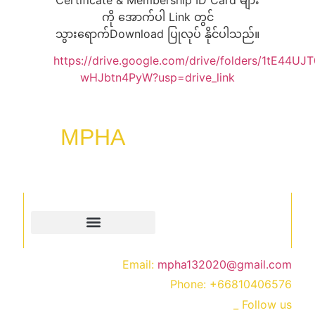
ကို အောက်ပါ Link တွင်
သွားရောက်Download ပြုလုပ် နိုင်ပါသည်။
https://drive.google.com/drive/folders/1tE44
wHJbtn4PyW?usp=drive_link
MPHA
“Empowering mind, transforming lives, through
hypnosis & membership programs.”
Quick Links
Contact
Email:
mpha132020@gmail.com
Phone:
+66810406576
_ Follow us